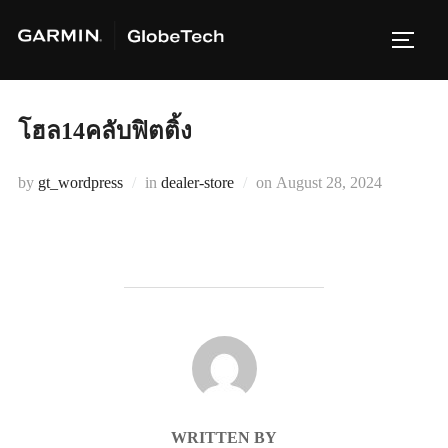
Skip
to
TOGG
content
โฮล14คลับฟิตติ้ง
Posted
by
gt_wordpress
in
dealer-store
on
August 28, 2024
on
POST AUTHOR
WRITTEN BY