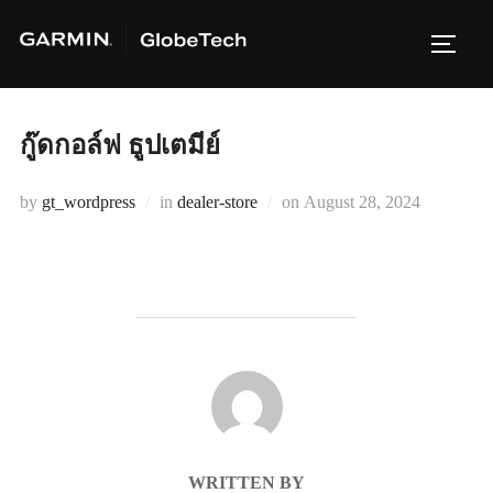
Skip
to
TOGG
content
กู๊ดกอล์ฟ ธูปเตมีย์
Posted
by
gt_wordpress
in
dealer-store
on
August 28, 2024
on
POST AUTHOR
WRITTEN BY